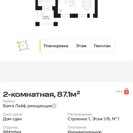
Планировка
Этаж
Генплан
Новая 2-комнатная квартира в Ж
2‑комнатная, 87.1м²
Проект
Волга Лайф резиденции
Срок сдачи
Расположение
Дом сдан
Строение 1, Этаж 1/8, № 1
Отделка
Отопление
Whitebox
Индивидуальное