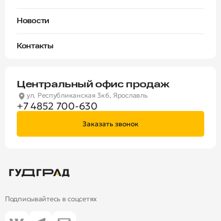
IT
Управляющая компания «Гудград Комфорт»
Забронировать онлайн
Военная
Новости
Контакты
Центральный офис продаж
ул. Республиканская 3к6, Ярославль
+7 4852 700-630
Заказать звонок
Подписывайтесь в соцсетях