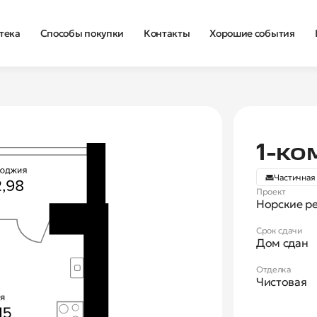
тека
Способы покупки
Контакты
Хорошие события
Нова
1‑ко
Частичная
Проект
Норские р
Срок сдачи
Дом сдан
Отделка
Чистовая