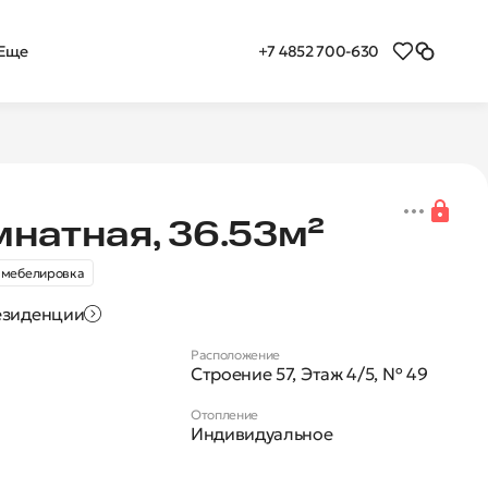
+7 4852 700-630
Еще
я 1-комнатная квартира
мнатная, 36.53м²
 мебелировка
езиденции
Расположение
Строение 57, Этаж 4/5, № 49
Отопление
Индивидуальное