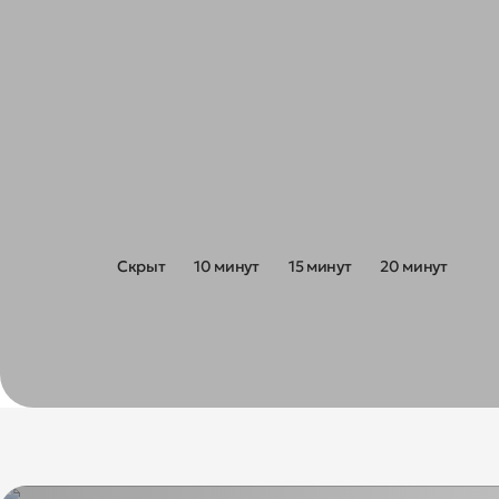
Радиус пешей доступности
Скрыт
10 минут
15 минут
20 минут