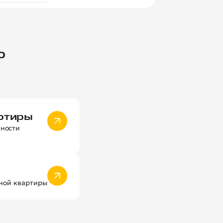
ю
артиры
бности
чной квартиры