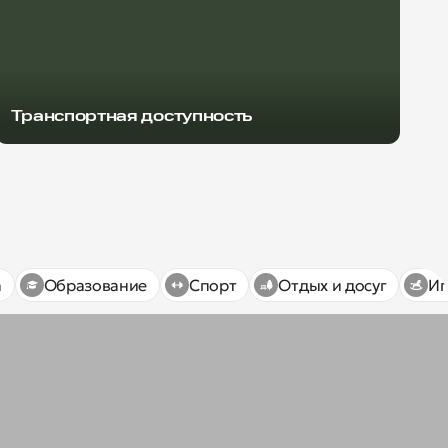
Транспортная доступность
а
Образование
Спорт
Отдых и досуг
Иг