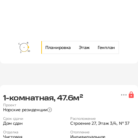
Планировка
Этаж
Генплан
Новая 1-комнатная квартира в Ж
1‑комнатная, 47.6м²
Проект
Норские резиденции
Срок сдачи
Расположение
Дом сдан
Строение 27, Этаж 3/4, № 37
Отделка
Отопление
Чистовая
Индивидуальное