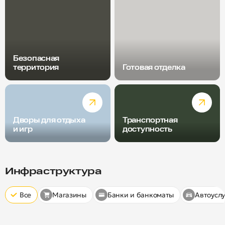
Безопасная
территория
Готовая отделка
Дворы для отдыха
Транспортная
и игр
доступность
Радиус пешей доступности
Скрыт
10 минут
15 минут
20 минут
Инфраструктура
Все
Магазины
Банки и банкоматы
Автоуслу