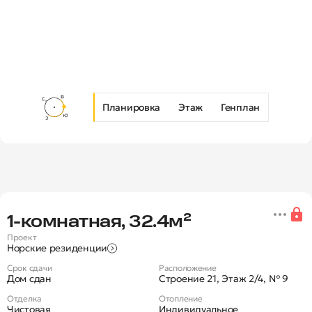
Планировка
Этаж
Генплан
Новая 1-комнатная квартира в Ж
1‑комнатная, 32.4м²
Проект
Норские резиденции
Срок сдачи
Расположение
Дом сдан
Строение 21, Этаж 2/4, № 9
Отделка
Отопление
Чистовая
Индивидуальное