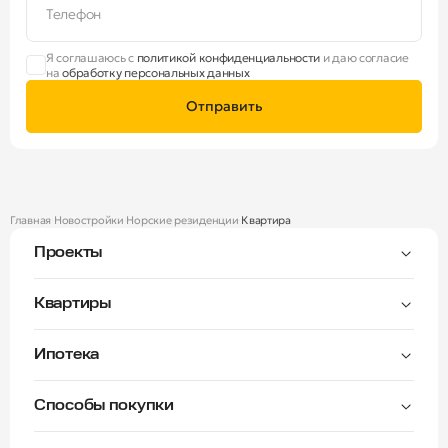
Телефон
Я соглашаюсь с
политикой конфиденциальности
и даю согласие
на
обработку персональных данных
Отправить
Главная
Новостройки
Норские резиденции
Квартира
Проекты
Тверицы
Квартиры
Мастер-спальня
Ипотека
Волга Лайф резиденции
C видом на Волгу
Семейная — от 3,5%
Окна на две стороны
Способы покупки
Семейная — от 6%
Норские резиденции
Рассрочка платежа