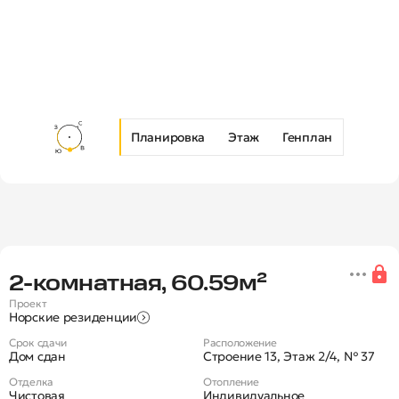
Планировка
Этаж
Генплан
Новая 2-комнатная квартира в 
2‑комнатная, 60.59м²
Проект
Норские резиденции
Срок сдачи
Расположение
Дом сдан
Строение 13, Этаж 2/4, № 37
Отделка
Отопление
Чистовая
Индивидуальное