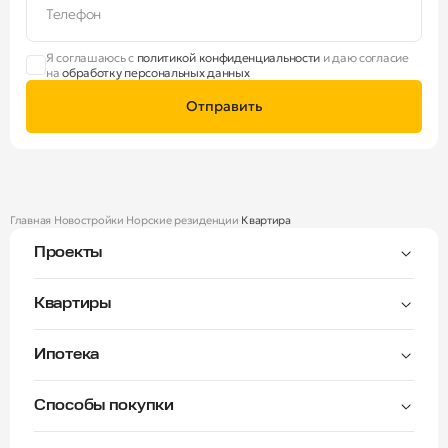
Телефон
Я соглашаюсь с
политикой конфиденциальности
и даю согласие
на
обработку персональных данных
Отправить
Главная
Новостройки
Норские резиденции
Квартира
Проекты
Тверицы
Квартиры
Мастер-спальня
Ипотека
Волга Лайф резиденции
C видом на Волгу
Семейная — от 3,5%
Окна на две стороны
Способы покупки
Семейная — от 6%
Норские резиденции
Рассрочка платежа