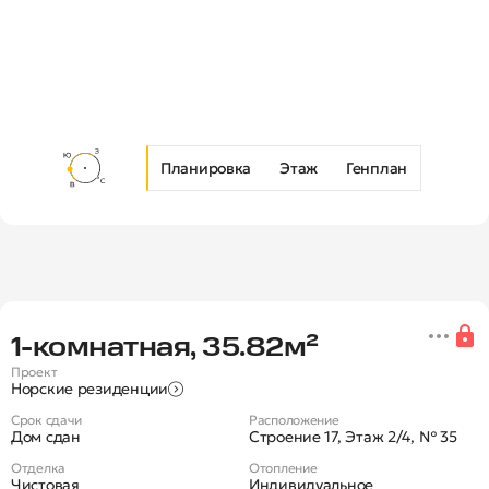
Планировка
Этаж
Генплан
Новая 1-комнатная квартира в Ж
1‑комнатная, 35.82м²
Проект
Норские резиденции
Срок сдачи
Расположение
Дом сдан
Строение 17, Этаж 2/4, № 35
Отделка
Отопление
Чистовая
Индивидуальное