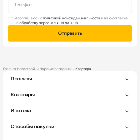
Телефон
Я соглашаюсь с
политикой конфиденциальности
и даю согласие
на
обработку персональных данных
Отправить
Главная
Новостройки
Норские резиденции
Квартира
Проекты
Тверицы
Квартиры
Мастер-спальня
Ипотека
Волга Лайф резиденции
C видом на Волгу
Семейная — от 3,5%
Окна на две стороны
Способы покупки
Семейная — от 6%
Норские резиденции
Рассрочка платежа