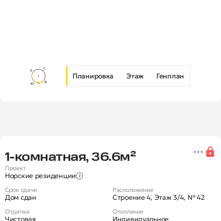
Планировка
Этаж
Генплан
Новая 1-комнатная квартира в Ж
1‑комнатная, 36.6м²
Проект
Норские резиденции
Срок сдачи
Расположение
Дом сдан
Строение 4, Этаж 3/4, № 42
Отделка
Отопление
Чистовая
Индивидуальное