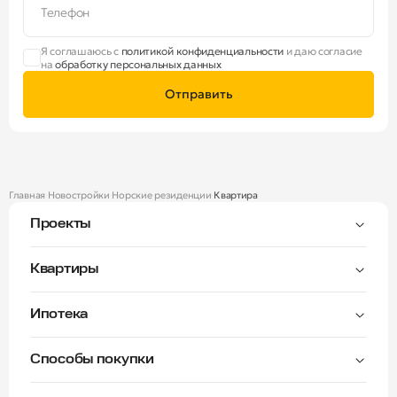
Телефон
Я соглашаюсь с
политикой конфиденциальности
и даю согласие
на
обработку персональных данных
Отправить
Главная
Новостройки
Норские резиденции
Квартира
Проекты
Тверицы
Квартиры
Мастер-спальня
Ипотека
Волга Лайф резиденции
C видом на Волгу
Семейная — от 3,5%
Окна на две стороны
Способы покупки
Семейная — от 6%
Норские резиденции
Рассрочка платежа