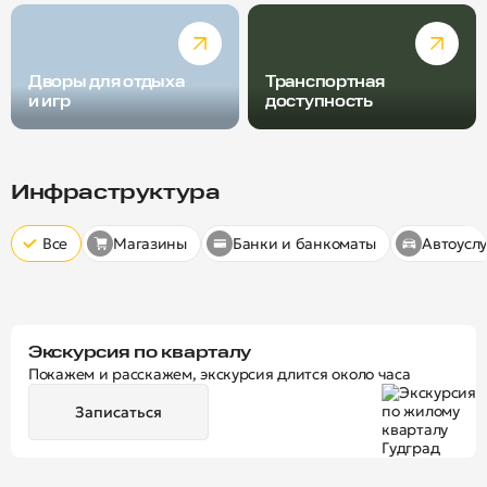
Дворы для отдыха
Транспортная
и игр
доступность
Радиус пешей доступности
Скрыт
10 минут
15 минут
20 минут
Инфраструктура
Все
Магазины
Банки и банкоматы
Автоуслу
Экскурсия по кварталу
Покажем и расскажем, экскурсия длится около часа
Записаться