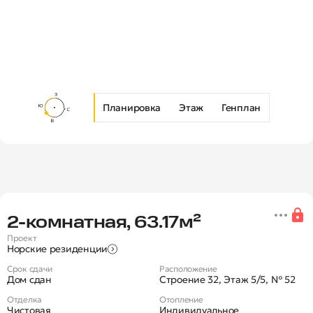
Планировка
Этаж
Генплан
Новая 2-комнатная квартира в Ж
2‑комнатная, 63.17м²
Проект
Норские резиденции
Срок сдачи
Расположение
Дом сдан
Строение 32, Этаж 5/5, № 52
Отделка
Отопление
Чистовая
Индивидуальное