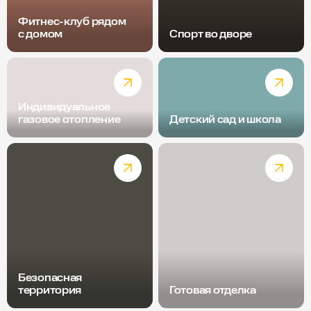
Фитнес-клуб рядом
с домом
Спорт во дворе
Индивидуальное
газовое отопление
Детский сад и школа
Безопасная
территория
Готовая отделка