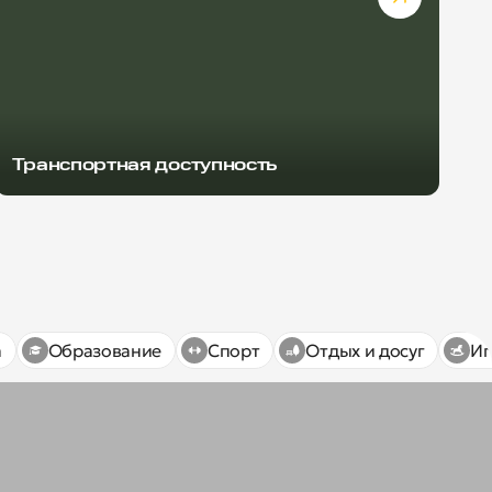
Транспортная доступность
а
Образование
Спорт
Отдых и досуг
Иг