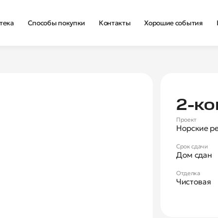
тека
Способы покупки
Контакты
Хорошие события
Нова
2‑ко
Проект
Норские р
Срок сдачи
Дом сдан
Отделка
Чистовая