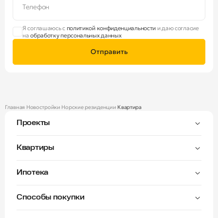
Телефон
Я соглашаюсь с
политикой конфиденциальности
и даю согласие
на
обработку персональных данных
Отправить
Главная
Новостройки
Норские резиденции
Квартира
Проекты
Тверицы
Квартиры
Мастер-спальня
Ипотека
Волга Лайф резиденции
C видом на Волгу
Семейная — от 3,5%
Окна на две стороны
Способы покупки
Семейная — от 6%
Норские резиденции
Рассрочка платежа