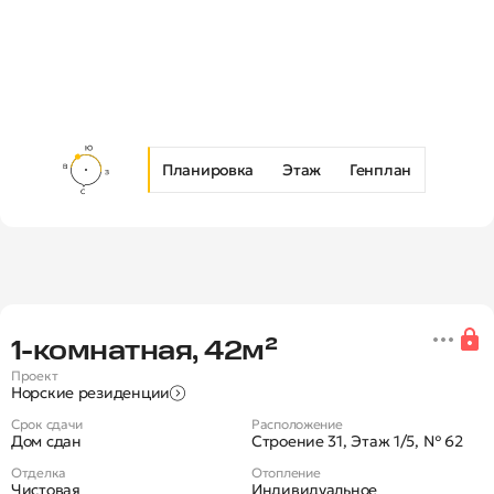
Планировка
Этаж
Генплан
Новая 1-комнатная квартира в Ж
1‑комнатная, 42м²
Проект
Норские резиденции
Срок сдачи
Расположение
Дом сдан
Строение 31, Этаж 1/5, № 62
Отделка
Отопление
Чистовая
Индивидуальное