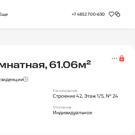
+7 4852 700-630
Еще
я 2-комнатная квартира 
мнатная, 61.06м²
езиденции
Расположение
Строение 42, Этаж 1/5, № 24
Отопление
Индивидуальное