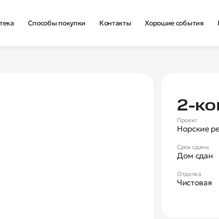
тека
Способы покупки
Контакты
Хорошие события
Нова
2‑ко
Проект
Норские р
Срок сдачи
Дом сдан
Отделка
Чистовая