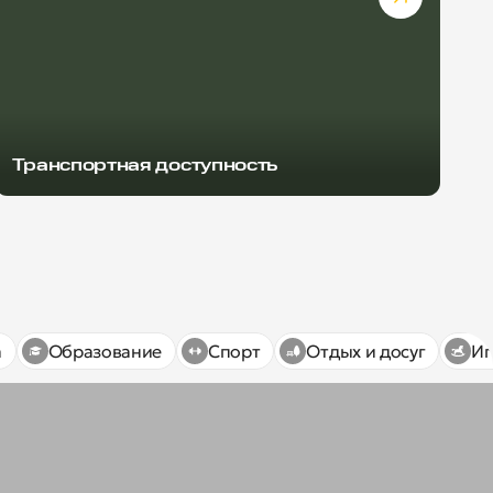
Транспортная доступность
а
Образование
Спорт
Отдых и досуг
Иг