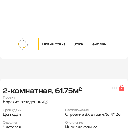
Планировка
Этаж
Генплан
Новая 2-комнатная квартира в Ж
2‑комнатная, 61.75м²
Проект
Норские резиденции
Срок сдачи
Расположение
Дом сдан
Строение 37, Этаж 4/5, № 26
Отделка
Отопление
Чистовая
Индивидуальное