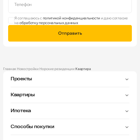
Телефон
Я соглашаюсь с
политикой конфиденциальности
и даю согласие
на
обработку персональных данных
Отправить
Главная
Новостройки
Норские резиденции
Квартира
Проекты
Тверицы
Квартиры
Мастер-спальня
Ипотека
Волга Лайф резиденции
C видом на Волгу
Семейная — от 3,5%
Окна на две стороны
Способы покупки
Семейная — от 6%
Норские резиденции
Рассрочка платежа