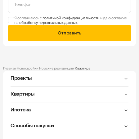
Телефон
Я соглашаюсь с
политикой конфиденциальности
и даю согласие
на
обработку персональных данных
Отправить
Главная
Новостройки
Норские резиденции
Квартира
Проекты
Тверицы
Квартиры
Мастер-спальня
Ипотека
Волга Лайф резиденции
C видом на Волгу
Семейная — от 3,5%
Окна на две стороны
Способы покупки
Семейная — от 6%
Норские резиденции
Рассрочка платежа