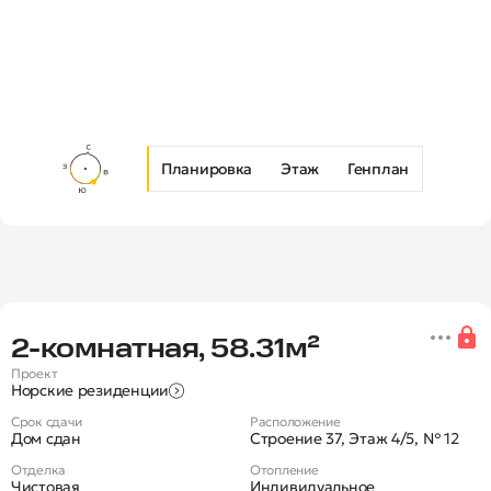
Планировка
Этаж
Генплан
Новая 2-комнатная квартира в Ж
2‑комнатная, 58.31м²
Проект
Норские резиденции
Срок сдачи
Расположение
Дом сдан
Строение 37, Этаж 4/5, № 12
Отделка
Отопление
Чистовая
Индивидуальное