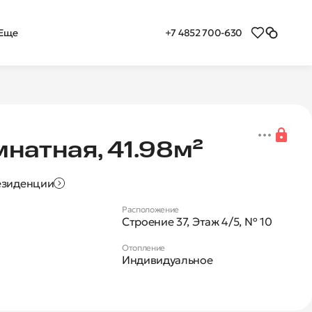
+7 4852 700-630
Еще
я 1-комнатная квартира 
мнатная, 41.98м²
езиденции
Расположение
Строение 37, Этаж 4/5, № 10
Отопление
Индивидуальное