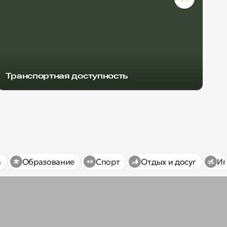
Транспортная доступность
а
Образование
Спорт
Отдых и досуг
Иг