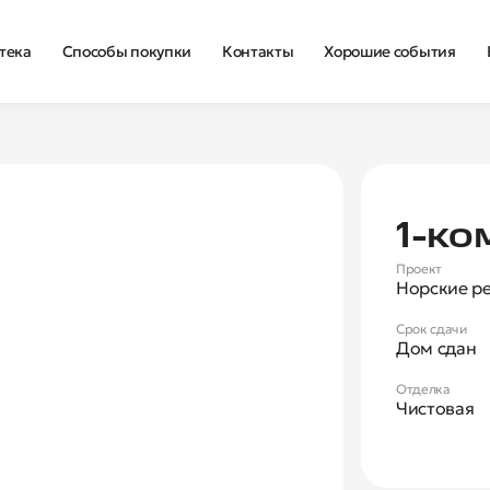
тека
Способы покупки
Контакты
Хорошие события
Нова
1‑ко
Проект
Норские р
Срок сдачи
Дом сдан
Отделка
Чистовая