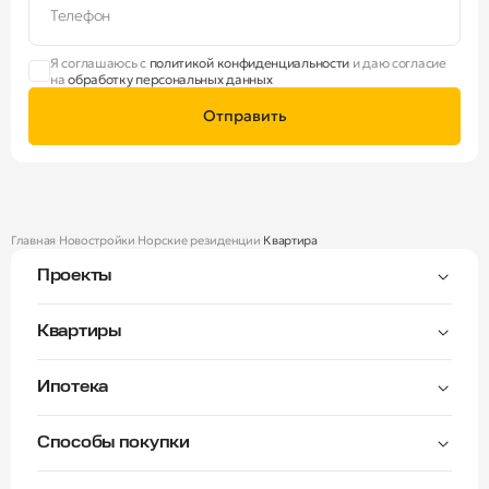
Телефон
Я соглашаюсь с
политикой конфиденциальности
и даю согласие
на
обработку персональных данных
Отправить
Главная
Новостройки
Норские резиденции
Квартира
Проекты
Тверицы
Квартиры
Мастер-спальня
Ипотека
Волга Лайф резиденции
C видом на Волгу
Семейная — от 3,5%
Окна на две стороны
Способы покупки
Семейная — от 6%
Норские резиденции
Рассрочка платежа