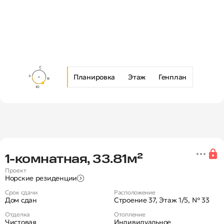
Планировка
Этаж
Генплан
Новая 1-комнатная квартира в Ж
1‑комнатная, 33.81м²
Проект
Норские резиденции
Срок сдачи
Расположение
Дом сдан
Строение 37, Этаж 1/5, № 33
Отделка
Отопление
Чистовая
Индивидуальное