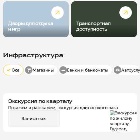
Дворы для отдыха
Транспортная
и игр
доступность
Радиус пешей доступности
Скрыт
10 минут
15 минут
20 минут
Инфраструктура
Все
Магазины
Банки и банкоматы
Автоуслу
Экскурсия по кварталу
Покажем и расскажем, экскурсия длится около часа
Записаться