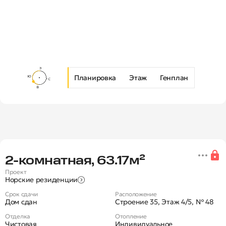
Планировка
Этаж
Генплан
Новая 2-комнатная квартира в Ж
2‑комнатная, 63.17м²
Проект
Норские резиденции
Срок сдачи
Расположение
Дом сдан
Строение 35, Этаж 4/5, № 48
Отделка
Отопление
Чистовая
Индивидуальное