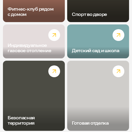
Фитнес-клуб рядом
с домом
Спорт во дворе
Индивидуальное
газовое отопление
Детский сад и школа
Безопасная
территория
Готовая отделка