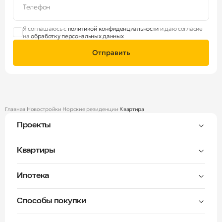
Телефон
Я соглашаюсь с
политикой конфиденциальности
и даю согласие
на
обработку персональных данных
Отправить
Главная
Новостройки
Норские резиденции
Квартира
Проекты
Тверицы
Квартиры
Мастер-спальня
Ипотека
Волга Лайф резиденции
C видом на Волгу
Семейная — от 3,5%
Окна на две стороны
Способы покупки
Семейная — от 6%
Норские резиденции
Рассрочка платежа