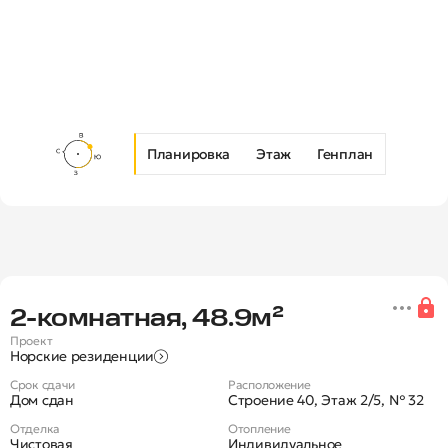
Планировка
Этаж
Генплан
Новая 2-комнатная квартира в 
2‑комнатная, 48.9м²
Проект
Норские резиденции
Срок сдачи
Расположение
Дом сдан
Строение 40, Этаж 2/5, № 32
Отделка
Отопление
Чистовая
Индивидуальное