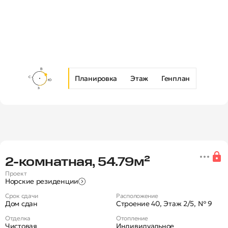
Планировка
Этаж
Генплан
Новая 2-комнатная квартира в Ж
2‑комнатная, 54.79м²
Проект
Норские резиденции
Срок сдачи
Расположение
Дом сдан
Строение 40, Этаж 2/5, № 9
Отделка
Отопление
Чистовая
Индивидуальное