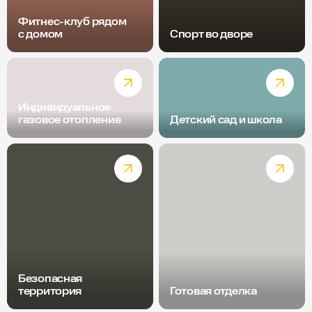
Фитнес-клуб рядом
с домом
Спорт во дворе
Индивидуальное
газовое отопление
Детский сад и школа
Безопасная
территория
Готовая отделка