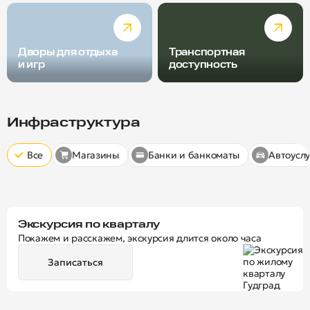
Дворы для отдыха
Транспортная
и игр
доступность
Радиус пешей доступности
Скрыт
10 минут
15 минут
20 минут
Инфраструктура
Все
Магазины
Банки и банкоматы
Автоуслу
Экскурсия по кварталу
Покажем и расскажем, экскурсия длится около часа
Записаться