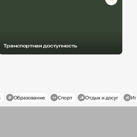
Транспортная доступность
а
Образование
Спорт
Отдых и досуг
Иг