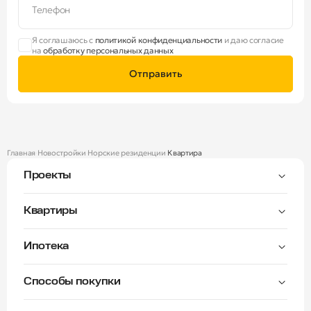
Телефон
Я соглашаюсь с
политикой конфиденциальности
и даю согласие
на
обработку персональных данных
Отправить
Главная
Новостройки
Норские резиденции
Квартира
Проекты
Тверицы
Квартиры
Мастер-спальня
Ипотека
Волга Лайф резиденции
C видом на Волгу
Семейная — от 3,5%
Окна на две стороны
Способы покупки
Семейная — от 6%
Норские резиденции
Рассрочка платежа