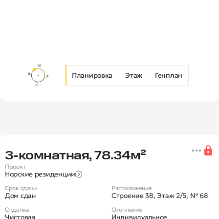
Планировка
Этаж
Генплан
Новая 3-комнатная квартира в 
3‑комнатная, 78.34м²
Проект
Норские резиденции
Срок сдачи
Расположение
Дом сдан
Строение 38, Этаж 2/5, № 68
Отделка
Отопление
Чистовая
Индивидуальное