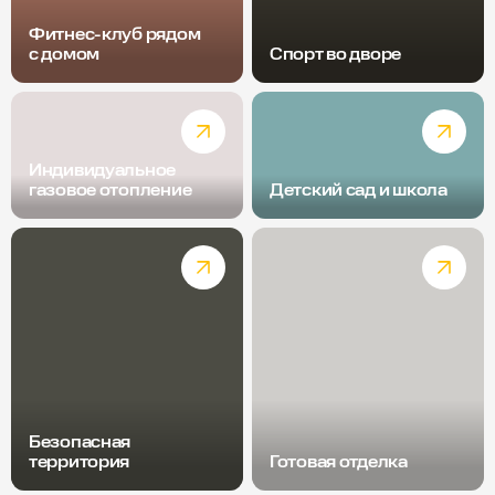
Фитнес-клуб рядом
с домом
Спорт во дворе
Индивидуальное
газовое отопление
Детский сад и школа
Безопасная
территория
Готовая отделка