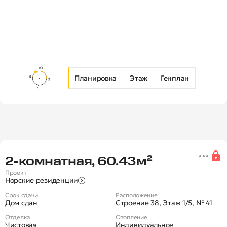
Планировка
Этаж
Генплан
Новая 2-комнатная квартира в Ж
2‑комнатная, 60.43м²
Проект
Норские резиденции
Срок сдачи
Расположение
Дом сдан
Строение 38, Этаж 1/5, № 41
Отделка
Отопление
Чистовая
Индивидуальное