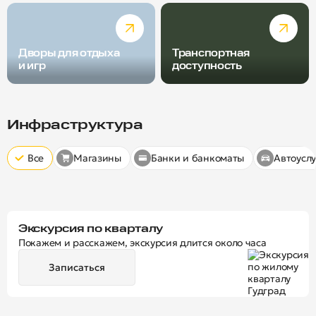
Дворы для отдыха
Транспортная
и игр
доступность
Радиус пешей доступности
Скрыт
10 минут
15 минут
20 минут
Инфраструктура
Все
Магазины
Банки и банкоматы
Автоуслу
Экскурсия по кварталу
Покажем и расскажем, экскурсия длится около часа
Записаться