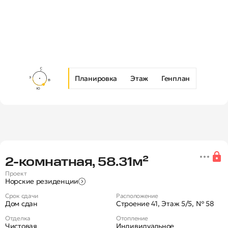
Планировка
Этаж
Генплан
Новая 2-комнатная квартира в Ж
2‑комнатная, 58.31м²
Проект
Норские резиденции
Срок сдачи
Расположение
Дом сдан
Строение 41, Этаж 5/5, № 58
Отделка
Отопление
Чистовая
Индивидуальное