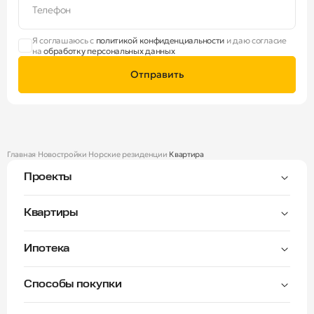
Телефон
Я соглашаюсь с
политикой конфиденциальности
и даю согласие
на
обработку персональных данных
Отправить
Главная
Новостройки
Норские резиденции
Квартира
Проекты
Тверицы
Квартиры
Мастер-спальня
Ипотека
Волга Лайф резиденции
C видом на Волгу
Семейная — от 3,5%
Окна на две стороны
Способы покупки
Семейная — от 6%
Норские резиденции
Рассрочка платежа